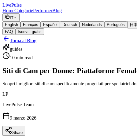
Live
Pulse
Home
Categorie
Performer
Blog
IT
English
Français
Español
Deutsch
Nederlands
Português
日
FAQ
Iscriviti gratis
Torna al Blog
guides
10
min read
Siti di Cam per Donne: Piattaforme Femal
Scopri i migliori siti di cam specificamente progettati per spettatrici d
LP
LivePulse Team
9 marzo 2026
Share