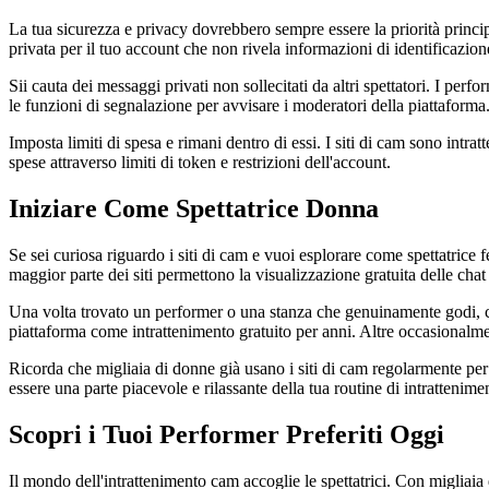
La tua sicurezza e privacy dovrebbero sempre essere la priorità princ
privata per il tuo account che non rivela informazioni di identificazio
Sii cauta dei messaggi privati non sollecitati da altri spettatori. I pe
le funzioni di segnalazione per avvisare i moderatori della piattaforma
Imposta limiti di spesa e rimani dentro di essi. I siti di cam sono int
spese attraverso limiti di token e restrizioni dell'account.
Iniziare Come Spettatrice Donna
Se sei curiosa riguardo i siti di cam e vuoi esplorare come spettatric
maggior parte dei siti permettono la visualizzazione gratuita delle ch
Una volta trovato un performer o una stanza che genuinamente godi, c
piattaforma come intrattenimento gratuito per anni. Altre occasional
Ricorda che migliaia di donne già usano i siti di cam regolarmente per 
essere una parte piacevole e rilassante della tua routine di intrattenime
Scopri i Tuoi Performer Preferiti Oggi
Il mondo dell'intrattenimento cam accoglie le spettatrici. Con migliaia 