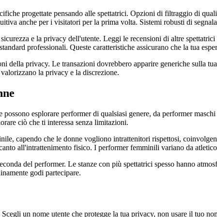
iche progettate pensando alle spettatrici. Opzioni di filtraggio di qualit
uitiva anche per i visitatori per la prima volta. Sistemi robusti di segn
curezza e la privacy dell'utente. Leggi le recensioni di altre spettatrici
ndard professionali. Queste caratteristiche assicurano che la tua esperi
oni della privacy. Le transazioni dovrebbero apparire generiche sulla tu
 valorizzano la privacy e la discrezione.
nne
ne possono esplorare performer di qualsiasi genere, da performer maschi 
orare ciò che ti interessa senza limitazioni.
le, capendo che le donne vogliono intrattenitori rispettosi, coinvolgent
anto all'intrattenimento fisico. I performer femminili variano da atleti
seconda del performer. Le stanze con più spettatrici spesso hanno atmo
inamente godi partecipare.
. Scegli un nome utente che protegge la tua privacy, non usare il tuo no