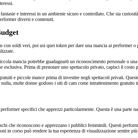
teressi.
ntasie e interessi in un ambiente sicuro e controllato. Che sia curiosità r
erformer diversi e contenuti.
Budget
 con soldi veri, poi usi quei token per dare una mancia ai performer o pre
lizzate.
iccola mancia potrebbe guadagnarti un riconoscimento personale o una 
 esclusiva. Prima di prenotare uno spettacolo privato, capisci il costo 
ratuiti e piccole mance prima di investire negli spettacoli privati. Ques
 nulla, molte donne godono i siti di cam come intrattenimento gratuito 
n performer specifici che apprezzi particolarmente. Questa è una parte na
hi che riconoscono e apprezzano i pubblici femminili. Questi performer s
oni in corso può rendere la tua esperienza di visualizzazione sentire più