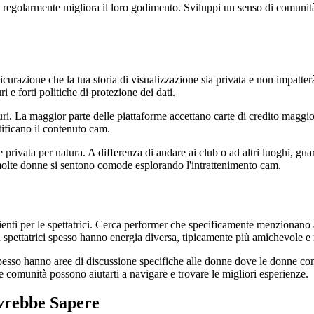
regolarmente migliora il loro godimento. Sviluppi un senso di comunità,
curazione che la tua storia di visualizzazione sia privata e non impatterà
i e forti politiche di protezione dei dati.
uri. La maggior parte delle piattaforme accettano carte di credito maggi
tificano il contenuto cam.
e privata per natura. A differenza di andare ai club o ad altri luoghi, g
 molte donne si sentono comode esplorando l'intrattenimento cam.
ti per le spettatrici. Cerca performer che specificamente menzionano ac
ù spettatrici spesso hanno energia diversa, tipicamente più amichevole e 
m spesso hanno aree di discussione specifiche alle donne dove le donne
e comunità possono aiutarti a navigare e trovare le migliori esperienze.
vrebbe Sapere