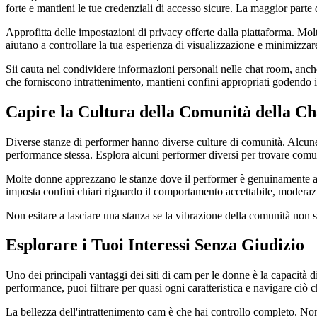
forte e mantieni le tue credenziali di accesso sicure. La maggior parte d
Approfitta delle impostazioni di privacy offerte dalla piattaforma. Molti
aiutano a controllare la tua esperienza di visualizzazione e minimizzar
Sii cauta nel condividere informazioni personali nelle chat room, anc
che forniscono intrattenimento, mantieni confini appropriati godendo i 
Capire la Cultura della Comunità della Ch
Diverse stanze di performer hanno diverse culture di comunità. Alcune s
performance stessa. Esplora alcuni performer diversi per trovare comu
Molte donne apprezzano le stanze dove il performer è genuinamente amich
imposta confini chiari riguardo il comportamento accettabile, moderazi
Non esitare a lasciare una stanza se la vibrazione della comunità non si
Esplorare i Tuoi Interessi Senza Giudizio
Uno dei principali vantaggi dei siti di cam per le donne è la capacità di 
performance, puoi filtrare per quasi ogni caratteristica e navigare ciò c
La bellezza dell'intrattenimento cam è che hai controllo completo. Non 