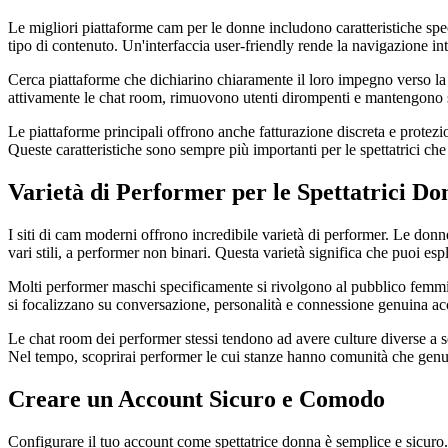
Le migliori piattaforme cam per le donne includono caratteristiche specif
tipo di contenuto. Un'interfaccia user-friendly rende la navigazione int
Cerca piattaforme che dichiarino chiaramente il loro impegno verso la si
attivamente le chat room, rimuovono utenti dirompenti e mantengono sta
Le piattaforme principali offrono anche fatturazione discreta e protezi
Queste caratteristiche sono sempre più importanti per le spettatrici che
Varietà di Performer per le Spettatrici Do
I siti di cam moderni offrono incredibile varietà di performer. Le don
vari stili, a performer non binari. Questa varietà significa che puoi espl
Molti performer maschi specificamente si rivolgono al pubblico femmini
si focalizzano su conversazione, personalità e connessione genuina acc
Le chat room dei performer stessi tendono ad avere culture diverse a 
Nel tempo, scoprirai performer le cui stanze hanno comunità che genu
Creare un Account Sicuro e Comodo
Configurare il tuo account come spettatrice donna è semplice e sicuro