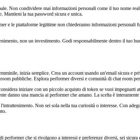
ipale. Non condividere mai informazioni personali come il tuo nome real
ne. Mantieni la tua password sicura e unica.
rformer e le piattaforme legittime non chiederanno informazioni personali 
.
rattenimento, non un investimento. Godi responsabilmente dentro il tuo bu
e femminile, inizia semplice. Crea un account usando un'email sicura e 
at room pubbliche. Esplora performer diversi e comunità di chat room pe
onsidera iniziare con un piccolo acquisto di token se vuoi impegnarti 
mente danno una mancia ai performer che amano. La scelta è interamente 
l'intrattenimento. Non sei sola nella tua curiosità o interesse. Con adeg
nto.
di performer che si rivolgono a interessi e preferenze diversi, sei sicura