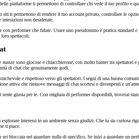
elle piattaforme ti permettono di controllare chi vede il tuo profilo e qu
 siti ti permettono di rendere il tuo account privato, controllare le opzi
e interazioni non desiderate.
he con performer che fidate. Usare uno pseudonimo è pratica standard e p
loro spettacoli.
at
tanze sono giocose e chiacchierone, con molto banter tra spettatori e per
nità di chat che genuinamente godi.
evole e rispettoso verso gli spettatori. I segni di una buona comunità i
one attiva che rimuove messaggi di chat scortesi o dirompenti e un'atmo
 sente giusta per te. Con migliaia di performer disponibili, troverai sta
esplorare interessi in un ambiente senza giudizi. Che tu sia curiosa riguard
he ti piace.
sei bloccata nel guardare nulla di specifico. Se inizi a guardare un perf