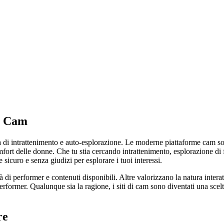
di Cam
i intrattenimento e auto-esplorazione. Le moderne piattaforme cam sono 
 comfort delle donne. Che tu stia cercando intrattenimento, esplorazione 
sicuro e senza giudizi per esplorare i tuoi interessi.
à di performer e contenuti disponibili. Altre valorizzano la natura interat
rformer. Qualunque sia la ragione, i siti di cam sono diventati una scelt
re