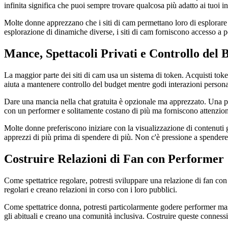
infinita significa che puoi sempre trovare qualcosa più adatto ai tuoi in
Molte donne apprezzano che i siti di cam permettano loro di esplorare fa
esplorazione di dinamiche diverse, i siti di cam forniscono accesso a p
Mance, Spettacoli Privati e Controllo del 
La maggior parte dei siti di cam usa un sistema di token. Acquisti token
aiuta a mantenere controllo del budget mentre godi interazioni persona
Dare una mancia nella chat gratuita è opzionale ma apprezzato. Una p
con un performer e solitamente costano di più ma forniscono attenzione
Molte donne preferiscono iniziare con la visualizzazione di contenuti g
apprezzi di più prima di spendere di più. Non c'è pressione a spendere
Costruire Relazioni di Fan con Performer
Come spettatrice regolare, potresti sviluppare una relazione di fan co
regolari e creano relazioni in corso con i loro pubblici.
Come spettatrice donna, potresti particolarmente godere performer masc
gli abituali e creano una comunità inclusiva. Costruire queste connessi