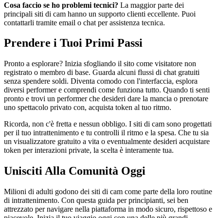
Cosa faccio se ho problemi tecnici?
La maggior parte dei
principali siti di cam hanno un supporto clienti eccellente. Puoi
contattarli tramite email o chat per assistenza tecnica.
Prendere i Tuoi Primi Passi
Pronto a esplorare? Inizia sfogliando il sito come visitatore non
registrato o membro di base. Guarda alcuni flussi di chat gratuiti
senza spendere soldi. Diventa comodo con l'interfaccia, esplora
diversi performer e comprendi come funziona tutto. Quando ti senti
pronto e trovi un performer che desideri dare la mancia o prenotare
uno spettacolo privato con, acquista token al tuo ritmo.
Ricorda, non c'è fretta e nessun obbligo. I siti di cam sono progettati
per il tuo intrattenimento e tu controlli il ritmo e la spesa. Che tu sia
un visualizzatore gratuito a vita o eventualmente desideri acquistare
token per interazioni private, la scelta è interamente tua.
Unisciti Alla Comunità Oggi
Milioni di adulti godono dei siti di cam come parte della loro routine
di intrattenimento. Con questa guida per principianti, sei ben
attrezzato per navigare nella piattaforma in modo sicuro, rispettoso e
piacevole. Inizia il tuo viaggio oggi con una delle più grandi