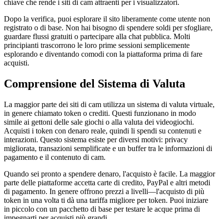
chiave che rende i siti di cam attraenti per i visualizzatori.
Dopo la verifica, puoi esplorare il sito liberamente come utente non
registrato o di base. Non hai bisogno di spendere soldi per sfogliare,
guardare flussi gratuiti o partecipare alla chat pubblica. Molti
principianti trascorrono le loro prime sessioni semplicemente
esplorando e diventando comodi con la piattaforma prima di fare
acquisti.
Comprensione del Sistema di Valuta
La maggior parte dei siti di cam utilizza un sistema di valuta virtuale,
in genere chiamato token o crediti. Questi funzionano in modo
simile ai gettoni delle sale giochi o alla valuta dei videogiochi.
Acquisti i token con denaro reale, quindi li spendi su contenuti e
interazioni. Questo sistema esiste per diversi motivi: privacy
migliorata, transazioni semplificate e un buffer tra le informazioni di
pagamento e il contenuto di cam.
Quando sei pronto a spendere denaro, l'acquisto è facile. La maggior
parte delle piattaforme accetta carte di credito, PayPal e altri metodi
di pagamento. In genere offrono prezzi a livelli—l'acquisto di più
token in una volta ti dà una tariffa migliore per token. Puoi iniziare
in piccolo con un pacchetto di base per testare le acque prima di
impegnarti per acquisti più grandi.