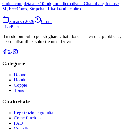
Guida completa alle 10 migliori alternative a Chaturbate, incluse
MyFreeCams, Stripchat, LiveJasmin e altro.
3 marzo 2026
6
min
Live
Pulse
Il modo più pulito per sfogliare Chaturbate — nessuna pubblicità,
nessun disordine, solo stream dal vivo.
Categorie
Donne
Uomini
Coppie
Trans
Chaturbate
Registrazione gratuita
Come funziona
FAQ
Contatti