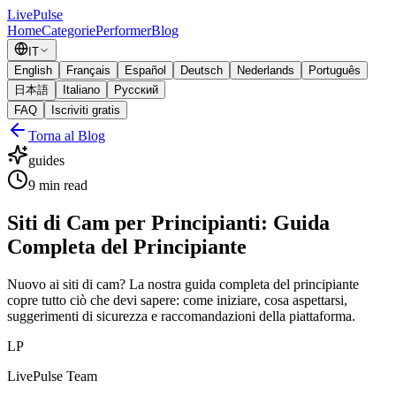
Live
Pulse
Home
Categorie
Performer
Blog
IT
English
Français
Español
Deutsch
Nederlands
Português
日本語
Italiano
Русский
FAQ
Iscriviti gratis
Torna al Blog
guides
9
min read
Siti di Cam per Principianti: Guida
Completa del Principiante
Nuovo ai siti di cam? La nostra guida completa del principiante
copre tutto ciò che devi sapere: come iniziare, cosa aspettarsi,
suggerimenti di sicurezza e raccomandazioni della piattaforma.
LP
LivePulse Team