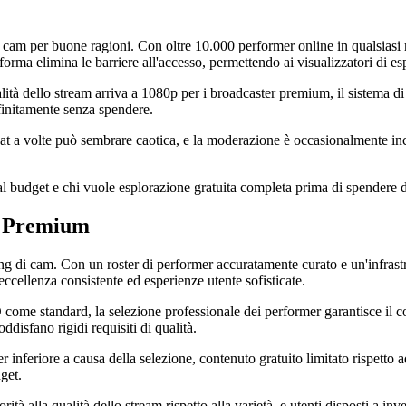
i cam per buone ragioni. Con oltre 10.000 performer online in qualsiasi m
aforma elimina le barriere all'accesso, permettendo ai visualizzatori di 
lità dello stream arriva a 1080p per i broadcaster premium, il sistema di
efinitamente senza spendere.
hat a volte può sembrare caotica, e la moderazione è occasionalmente incoe
 al budget e chi vuole esplorazione gratuita completa prima di spendere 
tà Premium
g di cam. Con un roster di performer accuratamente curato e un'infrastrut
eccellenza consistente ed esperienze utente sofisticate.
e standard, la selezione professionale dei performer garantisce il contro
ddisfano rigidi requisiti di qualità.
er inferiore a causa della selezione, contenuto gratuito limitato rispetto 
get.
à alla qualità dello stream rispetto alla varietà, e utenti disposti a inve