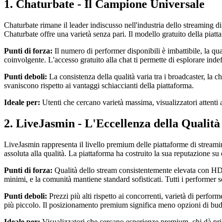
1. Chaturbate - Il Campione Universale
Chaturbate rimane il leader indiscusso nell'industria dello streaming d
Chaturbate offre una varietà senza pari. Il modello gratuito della piatt
Punti di forza:
Il numero di performer disponibili è imbattibile, la qua
coinvolgente. L'accesso gratuito alla chat ti permette di esplorare ind
Punti deboli:
La consistenza della qualità varia tra i broadcaster, la c
svaniscono rispetto ai vantaggi schiaccianti della piattaforma.
Ideale per:
Utenti che cercano varietà massima, visualizzatori attenti
2. LiveJasmin - L'Eccellenza della Quali
LiveJasmin rappresenta il livello premium delle piattaforme di streamin
assoluta alla qualità. La piattaforma ha costruito la sua reputazione su 
Punti di forza:
Qualità dello stream consistentemente elevata con HD com
minimi, e la comunità mantiene standard sofisticati. Tutti i performer so
Punti deboli:
Prezzi più alti rispetto ai concorrenti, varietà di perform
più piccolo. Il posizionamento premium significa meno opzioni di bud
Ideale per:
Visualizzatori che cercano esperienze premium, chi dà priorit