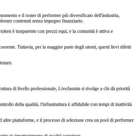
omento e il roster di performer più diversificato dell'industria,
esplorare contenuti senza impegno finanziario.
 token è trasparente con prezzi equi, e la comunità è attiva e
rente. Tuttavia, per la maggior parte degli utenti, questi lievi difetti
denaro.
tura di livello professionale, LiveJasmin si rivolge a chi dà priorità
llo della qualità, l'infrastruttura è affidabile con tempi di inattività
ad altre piattaforme, e il processo di selezione crea un pool di performer
stire in intrattenimento di qualità superiore.