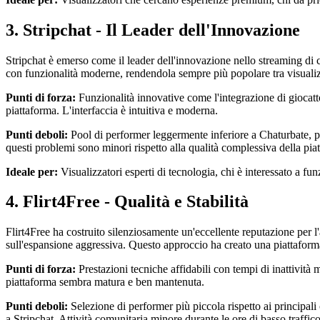
3. Stripchat - Il Leader dell'Innovazione
Stripchat è emerso come il leader dell'innovazione nello streaming di
con funzionalità moderne, rendendola sempre più popolare tra visualizz
Punti di forza:
Funzionalità innovative come l'integrazione di giocattol
piattaforma. L'interfaccia è intuitiva e moderna.
Punti deboli:
Pool di performer leggermente inferiore a Chaturbate, pia
questi problemi sono minori rispetto alla qualità complessiva della pia
Ideale per:
Visualizzatori esperti di tecnologia, chi è interessato a funz
4. Flirt4Free - Qualità e Stabilità
Flirt4Free ha costruito silenziosamente un'eccellente reputazione per l'
sull'espansione aggressiva. Questo approccio ha creato una piattaforma s
Punti di forza:
Prestazioni tecniche affidabili con tempi di inattività 
piattaforma sembra matura e ben mantenuta.
Punti deboli:
Selezione di performer più piccola rispetto ai principal
a Stripchat. Attività comunitaria minore durante le ore di basso traffico