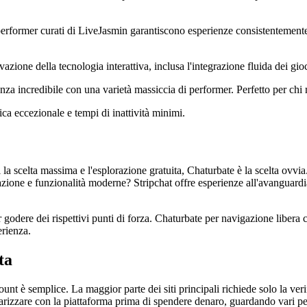
performer curati di LiveJasmin garantiscono esperienze consistentemente di
vazione della tecnologia interattiva, inclusa l'integrazione fluida dei gio
 incredibile con una varietà massiccia di performer. Perfetto per chi 
ica eccezionale e tempi di inattività minimi.
i la scelta massima e l'esplorazione gratuita, Chaturbate è la scelta ovvi
nnovazione e funzionalità moderne? Stripchat offre esperienze all'avangu
godere dei rispettivi punti di forza. Chaturbate per navigazione libera 
erienza.
ta
count è semplice. La maggior parte dei siti principali richiede solo la ve
iarizzare con la piattaforma prima di spendere denaro, guardando vari pe