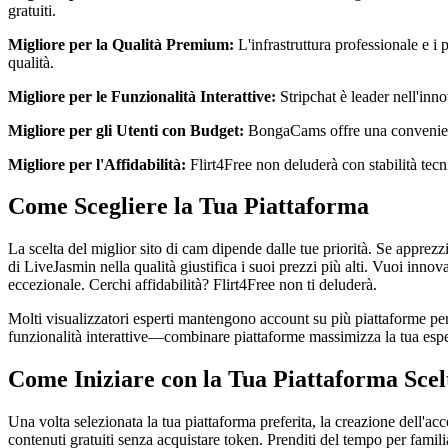
gratuiti.
Migliore per la Qualità Premium:
L'infrastruttura professionale e i 
qualità.
Migliore per le Funzionalità Interattive:
Stripchat è leader nell'inno
Migliore per gli Utenti con Budget:
BongaCams offre una convenienza
Migliore per l'Affidabilità:
Flirt4Free non deluderà con stabilità tecn
Come Scegliere la Tua Piattaforma
La scelta del miglior sito di cam dipende dalle tue priorità. Se apprezz
di LiveJasmin nella qualità giustifica i suoi prezzi più alti. Vuoi i
eccezionale. Cerchi affidabilità? Flirt4Free non ti deluderà.
Molti visualizzatori esperti mantengono account su più piattaforme per 
funzionalità interattive—combinare piattaforme massimizza la tua esp
Come Iniziare con la Tua Piattaforma Scel
Una volta selezionata la tua piattaforma preferita, la creazione dell'ac
contenuti gratuiti senza acquistare token. Prenditi del tempo per famil