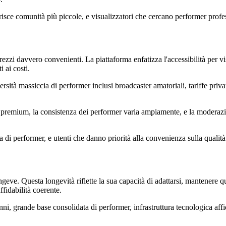
eferisce comunità più piccole, e visualizzatori che cercano performer prof
i davvero convenienti. La piattaforma enfatizza l'accessibilità per vi
i ai costi.
ità massiccia di performer inclusi broadcaster amatoriali, tariffe private
i premium, la consistenza dei performer varia ampiamente, e la moderazi
ma di performer, e utenti che danno priorità alla convenienza sulla quali
e. Questa longevità riflette la sua capacità di adattarsi, mantenere qual
ffidabilità coerente.
, grande base consolidata di performer, infrastruttura tecnologica affida