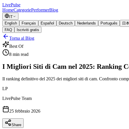
Live
Pulse
Home
Categorie
Performer
Blog
IT
English
Français
Español
Deutsch
Nederlands
Português
日
FAQ
Iscriviti gratis
Torna al Blog
Best Of
8
min read
I Migliori Siti di Cam nel 2025: Ranking 
Il ranking definitivo del 2025 dei migliori siti di cam. Confronto compl
LP
LivePulse Team
25 febbraio 2026
Share