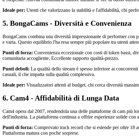
Ideale per:
Utenti che valorizzano la stabilità e l'affidabilità, chi pr
5. BongaCams - Diversità e Convenienza
BongaCams combina una diversità impressionante di performer con prezz
e varia. Questo equilibrio l'ha resa sempre più popolare tra utenti attent
Punti di forza:
Convenienza eccezionale con costi di token bassi, divers
comunitaria accogliente. Eccellente rapporto qualità-prezzo.
Punti deboli:
La qualità dello stream è spesso inferiore ai concorrent
casuali, il che impatta sulla qualità complessiva.
Ideale per:
Visualizzatori attenti al budget, chi cerca diversità massi
6. Cam4 - Affidabilità di Lunga Data
Cam4 opera dal 2007, rendendola una delle piattaforme di cam più longev
dell'industria. La piattaforma continua a offrire esperienze solide con a
Punti di forza:
Comprovato track record che si estende per oltre 18 anni
Piattaforma matura con poche sorprese.