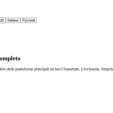
本語
Italiano
Русский
Completo
eto delle piattaforme principali inclusi Chaturbate, LiveJasmin, Stripchat