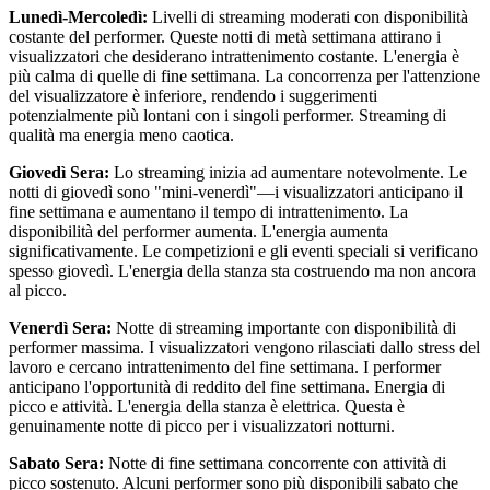
Lunedì-Mercoledì:
Livelli di streaming moderati con disponibilità
costante del performer. Queste notti di metà settimana attirano i
visualizzatori che desiderano intrattenimento costante. L'energia è
più calma di quelle di fine settimana. La concorrenza per l'attenzione
del visualizzatore è inferiore, rendendo i suggerimenti
potenzialmente più lontani con i singoli performer. Streaming di
qualità ma energia meno caotica.
Giovedì Sera:
Lo streaming inizia ad aumentare notevolmente. Le
notti di giovedì sono "mini-venerdì"—i visualizzatori anticipano il
fine settimana e aumentano il tempo di intrattenimento. La
disponibilità del performer aumenta. L'energia aumenta
significativamente. Le competizioni e gli eventi speciali si verificano
spesso giovedì. L'energia della stanza sta costruendo ma non ancora
al picco.
Venerdì Sera:
Notte di streaming importante con disponibilità di
performer massima. I visualizzatori vengono rilasciati dallo stress del
lavoro e cercano intrattenimento del fine settimana. I performer
anticipano l'opportunità di reddito del fine settimana. Energia di
picco e attività. L'energia della stanza è elettrica. Questa è
genuinamente notte di picco per i visualizzatori notturni.
Sabato Sera:
Notte di fine settimana concorrente con attività di
picco sostenuto. Alcuni performer sono più disponibili sabato che