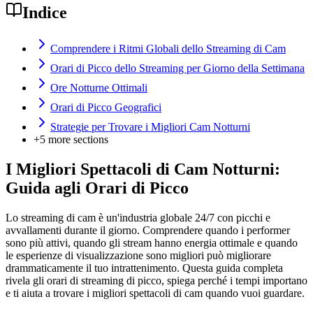
Indice
Comprendere i Ritmi Globali dello Streaming di Cam
Orari di Picco dello Streaming per Giorno della Settimana
Ore Notturne Ottimali
Orari di Picco Geografici
Strategie per Trovare i Migliori Cam Notturni
+
5
more sections
I Migliori Spettacoli di Cam Notturni:
Guida agli Orari di Picco
Lo streaming di cam è un'industria globale 24/7 con picchi e
avvallamenti durante il giorno. Comprendere quando i performer
sono più attivi, quando gli stream hanno energia ottimale e quando
le esperienze di visualizzazione sono migliori può migliorare
drammaticamente il tuo intrattenimento. Questa guida completa
rivela gli orari di streaming di picco, spiega perché i tempi importano
e ti aiuta a trovare i migliori spettacoli di cam quando vuoi guardare.