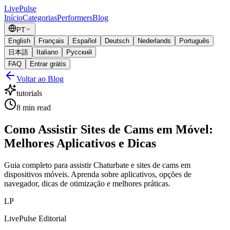
Live
Pulse
Início
Categorias
Performers
Blog
PT
English
Français
Español
Deutsch
Nederlands
Português
日本語
Italiano
Русский
FAQ
Entrar grátis
Voltar ao Blog
tutorials
8
min read
Como Assistir Sites de Cams em Móvel:
Melhores Aplicativos e Dicas
Guia completo para assistir Chaturbate e sites de cams em
dispositivos móveis. Aprenda sobre aplicativos, opções de
navegador, dicas de otimização e melhores práticas.
LP
LivePulse Editorial