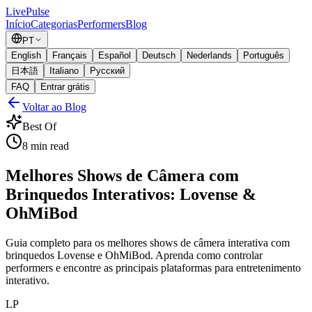
Live
Pulse
Início
Categorias
Performers
Blog
PT
English
Français
Español
Deutsch
Nederlands
Português
日本語
Italiano
Русский
FAQ
Entrar grátis
Voltar ao Blog
Best Of
8
min read
Melhores Shows de Câmera com
Brinquedos Interativos: Lovense &
OhMiBod
Guia completo para os melhores shows de câmera interativa com
brinquedos Lovense e OhMiBod. Aprenda como controlar
performers e encontre as principais plataformas para entretenimento
interativo.
LP