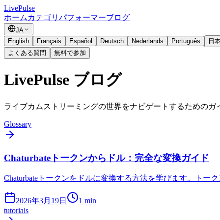
Live
Pulse
ホーム
カテゴリ
パフォーマー
ブログ
JA
English
Français
Español
Deutsch
Nederlands
Português
日
よくある質問
無料で参加
LivePulse ブログ
ライブカムストリーミングの世界をナビゲートするためのガ
Glossary
Chaturbateトークンからドル：完全な変換ガイド
Chaturbateトークンをドルに変換する方法を学びます
2026年3月19日
1
min
tutorials