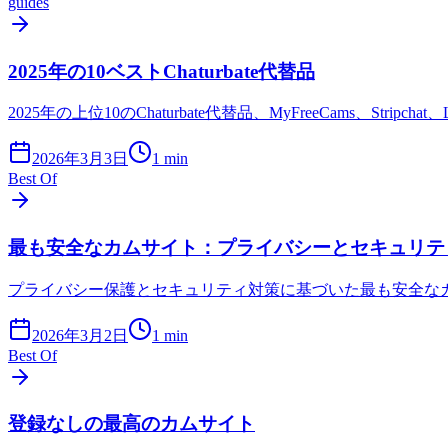
guides
2025年の10ベストChaturbate代替品
2025年の上位10のChaturbate代替品、MyFreeCams、Stripch
2026年3月3日
1
min
Best Of
最も安全なカムサイト：プライバシーとセキュリテ
プライバシー保護とセキュリティ対策に基づいた最も安全な
2026年3月2日
1
min
Best Of
登録なしの最高のカムサイト