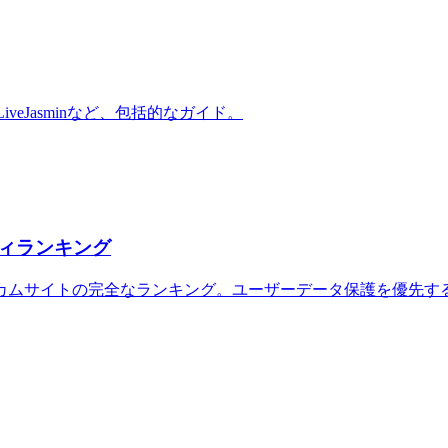
at、LiveJasminなど、包括的なガイド。
ィランキング
カムサイトの完全なランキング。ユーザーデータ保護を優先す