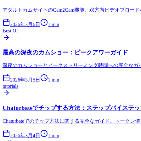
アダルトカムサイトのCam2Cam機能、双方向ビデオブロ
2026年3月6日
1
min
Best Of
最高の深夜のカムショー：ピークアワーガイド
深夜のカムショーとピークストリーミング時間への完全なガ
2026年3月5日
1
min
tutorials
Chaturbateでチップする方法：ステップバイス
Chaturbateでのチップ方法に関する完全なガイド。トー
2026年3月4日
1
min