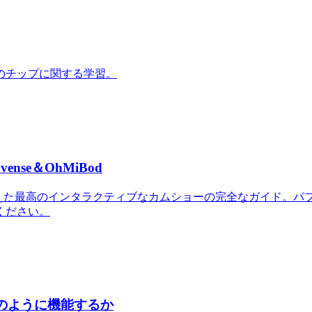
のチップに関する学習。
se＆OhMiBod
dおもちゃを備えた最高のインタラクティブなカムショーの完全なガイ
ください。
どのように機能するか