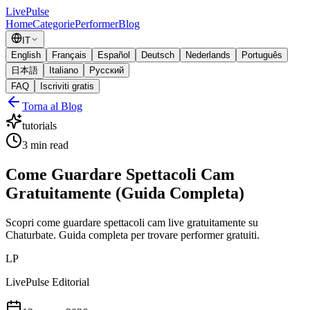
Live
Pulse
Home
Categorie
Performer
Blog
IT
English
Français
Español
Deutsch
Nederlands
Português
日本語
Italiano
Русский
FAQ
Iscriviti gratis
Torna al Blog
tutorials
3
min read
Come Guardare Spettacoli Cam
Gratuitamente (Guida Completa)
Scopri come guardare spettacoli cam live gratuitamente su
Chaturbate. Guida completa per trovare performer gratuiti.
LP
LivePulse Editorial