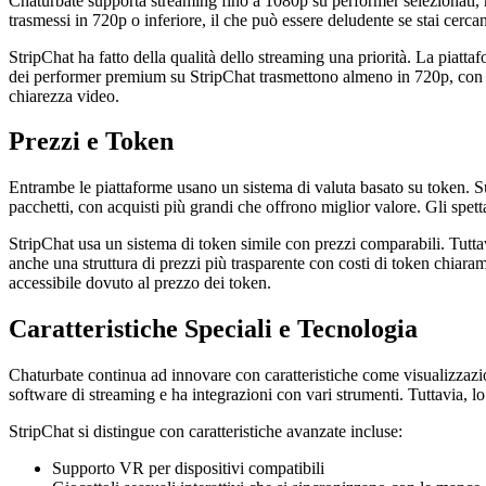
Chaturbate supporta streaming fino a 1080p su performer selezionati, ma
trasmessi in 720p o inferiore, il che può essere deludente se stai cerc
StripChat ha fatto della qualità dello streaming una priorità. La piatta
dei performer premium su StripChat trasmettono almeno in 720p, con mol
chiarezza video.
Prezzi e Token
Entrambe le piattaforme usano un sistema di valuta basato su token. Su
pacchetti, con acquisti più grandi che offrono miglior valore. Gli spett
StripChat usa un sistema di token simile con prezzi comparabili. Tutta
anche una struttura di prezzi più trasparente con costi di token chiaram
accessibile dovuto al prezzo dei token.
Caratteristiche Speciali e Tecnologia
Chaturbate continua ad innovare con caratteristiche come visualizzazion
software di streaming e ha integrazioni con vari strumenti. Tuttavia, lo 
StripChat si distingue con caratteristiche avanzate incluse:
Supporto VR per dispositivi compatibili