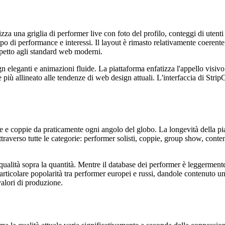
za una griglia di performer live con foto del profilo, conteggi di utenti 
ipo di performance e interessi. Il layout è rimasto relativamente coerente 
spetto agli standard web moderni.
 eleganti e animazioni fluide. La piattaforma enfatizza l'appello visivo
 più allineato alle tendenze di web design attuali. L'interfaccia di Stri
e coppie da praticamente ogni angolo del globo. La longevità della pia
raverso tutte le categorie: performer solisti, coppie, group show, conten
 qualità sopra la quantità. Mentre il database dei performer è leggermen
articolare popolarità tra performer europei e russi, dandole contenuto u
valori di produzione.