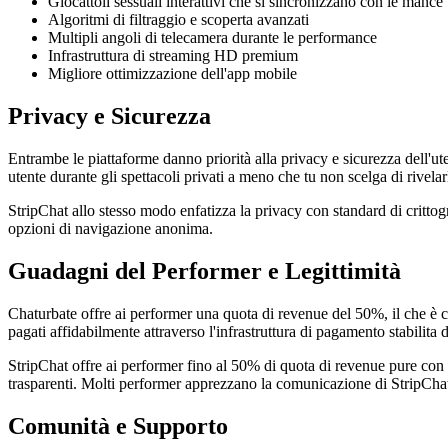
Giocattoli sessuali interattivi che si sincronizzano con le mance
Algoritmi di filtraggio e scoperta avanzati
Multipli angoli di telecamera durante le performance
Infrastruttura di streaming HD premium
Migliore ottimizzazione dell'app mobile
Privacy e Sicurezza
Entrambe le piattaforme danno priorità alla privacy e sicurezza dell'ut
utente durante gli spettacoli privati a meno che tu non scelga di rivelarl
StripChat allo stesso modo enfatizza la privacy con standard di crittogr
opzioni di navigazione anonima.
Guadagni del Performer e Legittimità
Chaturbate offre ai performer una quota di revenue del 50%, il che è 
pagati affidabilmente attraverso l'infrastruttura di pagamento stabilita 
StripChat offre ai performer fino al 50% di quota di revenue pure con
trasparenti. Molti performer apprezzano la comunicazione di StripChat
Comunità e Supporto