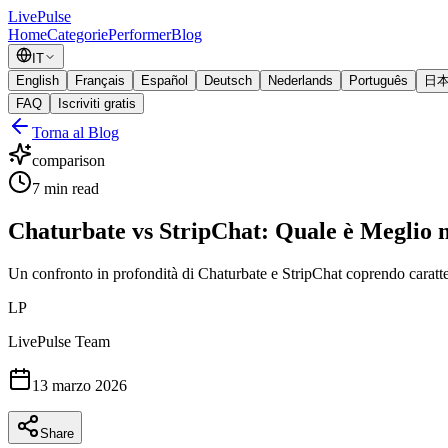
Live
Pulse
Home
Categorie
Performer
Blog
IT
English
Français
Español
Deutsch
Nederlands
Português
日
FAQ
Iscriviti gratis
Torna al Blog
comparison
7
min read
Chaturbate vs StripChat: Quale è Meglio 
Un confronto in profondità di Chaturbate e StripChat coprendo caratter
LP
LivePulse Team
13 marzo 2026
Share