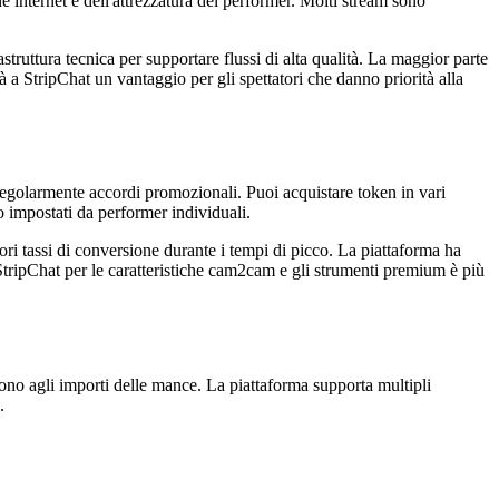
 internet e dell'attrezzatura del performer. Molti stream sono
struttura tecnica per supportare flussi di alta qualità. La maggior parte
a StripChat un vantaggio per gli spettatori che danno priorità alla
regolarmente accordi promozionali. Puoi acquistare token in vari
o impostati da performer individuali.
ri tassi di conversione durante i tempi di picco. La piattaforma ha
i StripChat per le caratteristiche cam2cam e gli strumenti premium è più
dono agli importi delle mance. La piattaforma supporta multipli
.