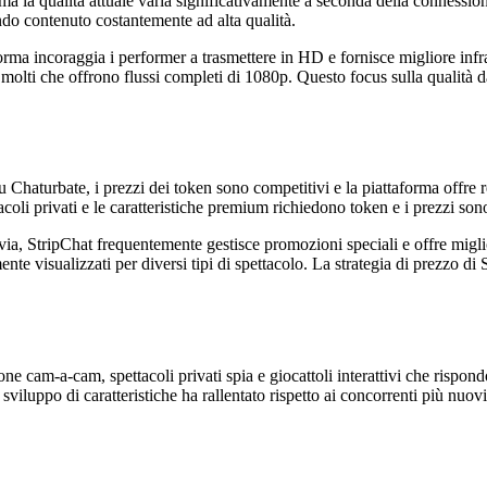
 la qualità attuale varia significativamente a seconda della connessione
ando contenuto costantemente ad alta qualità.
forma incoraggia i performer a trasmettere in HD e fornisce migliore infra
ti che offrono flussi completi di 1080p. Questo focus sulla qualità dà 
 Chaturbate, i prezzi dei token sono competitivi e la piattaforma offre 
acoli privati e le caratteristiche premium richiedono token e i prezzi son
via, StripChat frequentemente gestisce promozioni speciali e offre miglio
ente visualizzati per diversi tipi di spettacolo. La strategia di prezzo d
e cam-a-cam, spettacoli privati spia e giocattoli interattivi che rispon
sviluppo di caratteristiche ha rallentato rispetto ai concorrenti più nuovi