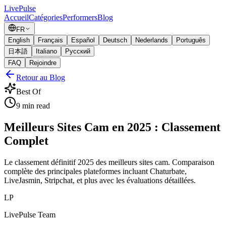
Live
Pulse
Accueil
Catégories
Performers
Blog
FR
English
Français
Español
Deutsch
Nederlands
Português
日本語
Italiano
Русский
FAQ
Rejoindre
Retour au Blog
Best Of
9
min read
Meilleurs Sites Cam en 2025 : Classement
Complet
Le classement définitif 2025 des meilleurs sites cam. Comparaison
complète des principales plateformes incluant Chaturbate,
LiveJasmin, Stripchat, et plus avec les évaluations détaillées.
LP
LivePulse Team